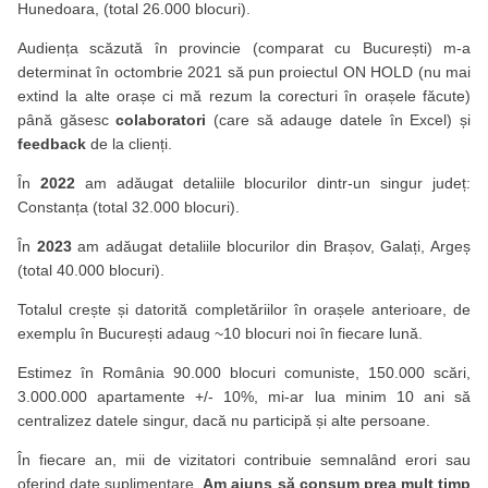
Hunedoara, (total 26.000 blocuri).
Audiența scăzută în provincie (comparat cu București) m-a
determinat în octombrie 2021 să pun proiectul ON HOLD (nu mai
extind la alte orașe ci mă rezum la corecturi în orașele făcute)
până găsesc
colaboratori
(care să adauge datele în Excel) și
feedback
de la clienți.
În
2022
am adăugat detaliile blocurilor dintr-un singur județ:
Constanța (total 32.000 blocuri).
În
2023
am adăugat detaliile blocurilor din Brașov, Galați, Argeș
(total 40.000 blocuri).
Totalul crește și datorită completăriilor în orașele anterioare, de
exemplu în București adaug ~10 blocuri noi în fiecare lună.
Estimez în România 90.000 blocuri comuniste, 150.000 scări,
3.000.000 apartamente +/- 10%, mi-ar lua minim 10 ani să
centralizez datele singur, dacă nu participă și alte persoane.
În fiecare an, mii de vizitatori contribuie semnalând erori sau
oferind date suplimentare.
Am ajuns să consum prea mult timp