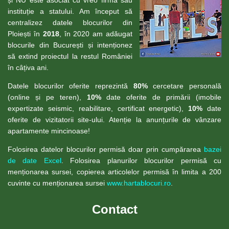
și NU este asociat cu vreo firmă sau
instituție a statului. Am început să
centralizez datele blocurilor din
Ploiești în
2018
, în 2020 am adăugat
blocurile din București și intenționez
să extind proiectul la restul României
în câțiva ani.
Datele blocurilor oferite reprezintă
80%
cercetare personală
(online și pe teren),
10%
date oferite de primării (imobile
expertizate seismic, reabilitare, certificat energetic),
10%
date
oferite de vizitatorii site-ului. Atenție la anunțurile de vânzare
apartamente mincinoase!
Folosirea datelor blocurilor permisă doar prin cumpărarea
bazei
de date Excel
. Folosirea planurilor blocurilor permisă cu
menționarea sursei, copierea articolelor permisă în limita a 200
cuvinte cu menționarea sursei
www.hartablocuri.ro
.
Contact