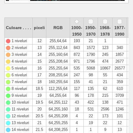
Culoare . . . .
pixeli
RGB
1000-
1950-
1968-
1977-
1
1950
1970
1978
1990
pr
1 niveluri
12
255,64,64
193
21
1
2 niveluri
13
255,112,64
843
1572
123
340
3 niveluri
14
255,160,64
872
1790
245
1857
4 niveluri
15
255,208,64
971
1796
474
2677
5 niveluri
16
255,255,64
535
5068
10867
26577
6 niveluri
17
208,255,64
247
98
55
434
7 niveluri
18
160,255,64
155
41
21
359
8 niveluri
18.5
112,255,64
117
135
62
610
9 niveluri
19
64,255,64
96
178
215
3709
10 niveluri
19.5
64,255,112
43
422
138
471
11 niveluri
20
64,255,160
18
531
2596
1246
12 niveluri
20.5
64,255,208
4
22
173
101
13 niveluri
21
64,255,255
4
19
22
12
14 niveluri
21.5
64,208,255
1
1
9
13