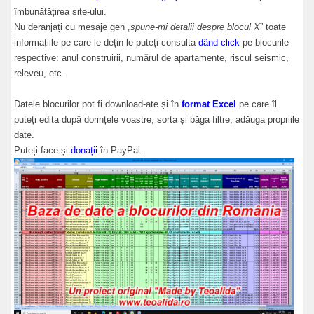
îmbunătățirea site-ului.
Nu deranjați cu mesaje gen „
spune-mi detalii despre blocul X
” toate
informațiile pe care le dețin le puteți consulta
dând click
pe blocurile
respective: anul construirii, numărul de apartamente, riscul seismic,
releveu, etc.
Datele blocurilor pot fi download-ate și în
format Excel
pe care îl
puteți edita după dorințele voastre, sorta și băga filtre, adăuga propriile
date.
Puteți face și
donații
în PayPal.