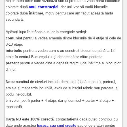
Majoritatea celor care vizitează site-ul preferă să vadă harta blocurilor
colorate după
anul construcției
, dar unii vor să vadă blocurile
colorate după
înălțime
, motiv pentru care am făcut această hartă
secundară.
Apăsați lupa în stânga-sus iar la categorie scrieți:
comunist
pentru a vedea armonia dintre blocurile de 4 etaje și cele de
8-10 etaje.
interbelic
pentru a vedea cum s-au construit blocuri cu până la 12
etaje în centrul Bucureștiului și descrescător către periferie.
prezent
pentru a vedea cine a depășit regimul de înălțime al blocurilor
din jur.
Nota:
numărul de niveluri include demisolul (dacă e locuit), parterul,
etajele și mansarda locuibilă, exclude subsolul tehnic sau parcare, și
podul nelocuibil.
5 niveluri pot fi parter + 4 etaje, dar și demisol + parter + 2 etaje +
mansardă.
Harta NU este 100% corectă
, contactați-mă dacă puteți contribui cu
date unde acestea
lipsesc sau sunt greșite
sau orice sfaturi pentru