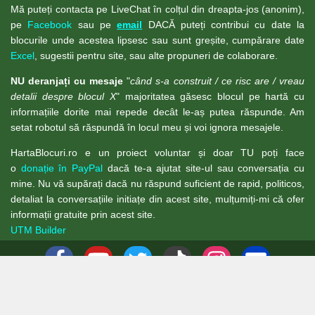
Mă puteți contacta pe LiveChat în colțul din dreapta-jos (anonim),
pe
Facebook
sau pe
email
DACĂ puteți contribui cu date la
blocurile unde acestea lipsesc sau sunt greșite, cumpărare date
Excel
, sugestii pentru site, sau alte propuneri de colaborare.
NU deranjați cu mesaje
"
când s-a construit / ce risc are / vreau
detalii despre blocul X
" majoritatea găsesc blocul pe hartă cu
informațiile dorite mai repede decât le-aș putea răspunde. Am
setat robotul să răspundă în locul meu și voi ignora mesajele.
HartaBlocuri.ro e un proiect voluntar și doar TU poți face
o
donație în PayPal
dacă te-a ajutat site-ul sau conversația cu
mine. Nu vă supărați dacă nu răspund suficient de rapid, politicos,
detaliat la conversațiile initiațe din acest site, mulțumiți-mi că ofer
informații gratuite prin acest site.
UTM Builder
© 1989-2026 - Website design by Teoalida