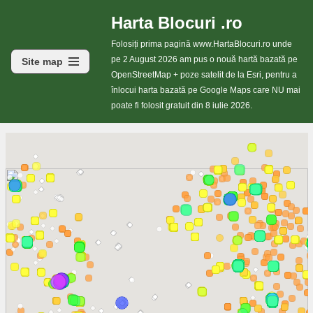
Harta Blocuri .ro
Sari
Folosiți prima pagină www.HartaBlocuri.ro unde
la
pe 2 August 2026 am pus o nouă hartă bazată pe
Site map
conținut
OpenStreetMap + poze satelit de la Esri, pentru a
înlocui harta bazată pe Google Maps care NU mai
poate fi folosit gratuit din 8 iulie 2026.