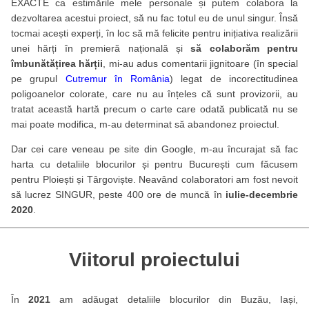
EXACTE ca estimările mele personale și putem colabora la
dezvoltarea acestui proiect, să nu fac totul eu de unul singur. Însă
tocmai acești experți, în loc să mă felicite pentru inițiativa realizării
unei hărți în premieră națională și
să colaborăm pentru
îmbunătățirea hărții
, mi-au adus comentarii jignitoare (în special
pe grupul
Cutremur în România
) legat de incorectitudinea
poligoanelor colorate, care nu au înțeles că sunt provizorii, au
tratat această hartă precum o carte care odată publicată nu se
mai poate modifica, m-au determinat să abandonez proiectul.
Dar cei care veneau pe site din Google, m-au încurajat să fac
harta cu detaliile blocurilor și pentru București cum făcusem
pentru Ploiești și Târgoviște. Neavând colaboratori am fost nevoit
să lucrez SINGUR, peste 400 ore de muncă în
iulie-decembrie
2020
.
Viitorul proiectului
În
2021
am adăugat detaliile blocurilor din Buzău, Iași,