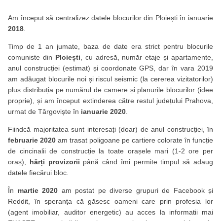
Am început să centralizez datele blocurilor din Ploiești în ianuarie
2018
.
Timp de 1 an jumate, baza de date era strict pentru blocurile
comuniste din
Ploiești
, cu adresă, număr etaje și apartamente,
anul construcției (estimat) și coordonate GPS, dar în vara 2019
am adăugat blocurile noi și riscul seismic (la cererea vizitatorilor)
plus distribuția pe numărul de camere și planurile blocurilor (idee
proprie), și am început extinderea către restul județului Prahova,
urmat de Târgoviște în
ianuarie 2020
.
Fiindcă majoritatea sunt interesați (doar) de anul construcției, în
februarie 2020
am trasat poligoane pe cartiere colorate în funcție
de cincinalii de construcție la toate orașele mari (1-2 ore per
oraș),
hărți provizorii
până când îmi permite timpul să adaug
datele fiecărui bloc.
În
martie 2020
am postat pe diverse grupuri de Facebook și
Reddit, în speranța că găsesc oameni care prin profesia lor
(agent imobiliar, auditor energetic) au acces la informatii mai