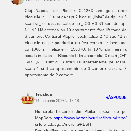
9 februarie 2026 la 13:26
Cluj Napoca str Plopilor CJ1263 am gasit erori
blocurile in „L” sunt de fapt 2 blocuri „lipite” de tip I cu 3
scari si _ cu o scara cel de tip _ O3 M3 N1 sunt de fapt
N1 N2 N3 acestea au 10 apartamente fara lift toate de
3 camere. Cartierul Plopilor vechi adica 2-40 sau 42 si
blocurile de pe pandurilor au fost construite incepand
cu 1968 si finalizate in 196970. In 1970 am mers la
scoala in clasa I . Blocurile I din ansamblul 3 scari „O4”
„M3” „N1” sunt cu 3 scari 10 apartamente pe scara.
scara 1 si 3 cu apartamente de 3 camere si scara 2
apartamente de 2 camere
Teoalida
RĂSPUNDE
14 februarie 2026 la 14:18
Numerele blocurilor din Ploilor lipseau de pe
MapData
https://www.hartablocuri.ro/lista-adrese/
și le-a adăugat Andrei GREȘIT
Poți clarifica care e numărul blocului la fiecare