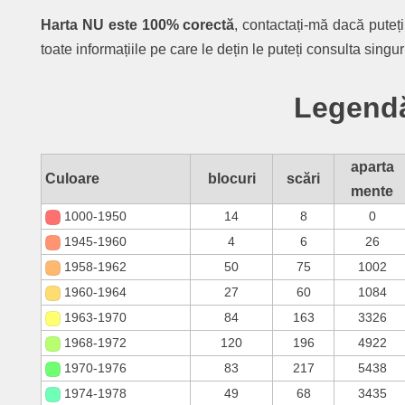
Harta NU este 100% corectă
, contactați-mă dacă puteț
toate informațiile pe care le dețin le puteți consulta singu
Legendă
aparta
Culoare
blocuri
scări
mente
1000-1950
14
8
0
1945-1960
4
6
26
1958-1962
50
75
1002
1960-1964
27
60
1084
1963-1970
84
163
3326
1968-1972
120
196
4922
1970-1976
83
217
5438
1974-1978
49
68
3435