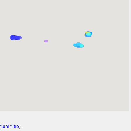
țiuni filtre
).