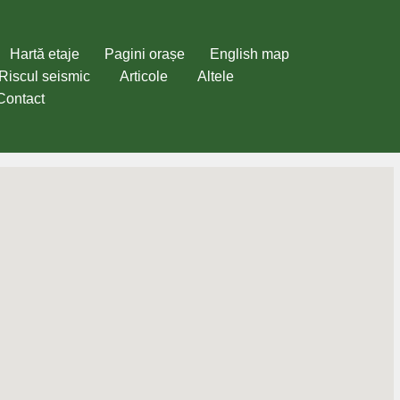
Hartă etaje
Pagini orașe
English map
Riscul seismic
Articole
Altele
Contact