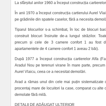
La sfârșitul anilor 1960 a început construcția cartierelo
În anii 1970 a început construcția cartierului Aurel Vl
pe grădinile din spatele caselor, fără a necesita demolă
Tiparul blocurilor s-a schimbat, în loc de blocuri ba
construit blocuri însiruite de-a lungul străzilor. 
precum și cele de 3 camere confort 1 au fost do
apartamentele de 4 camere confort 1 aveau 2 băi).
După 1977 a început construcția cartierelor Alfa (Fa
Aradul Nou pe terenuri virane în mare parte, precum 
Aurel Vlaicu, ceea ce a necesitat demolări.
Arad a rămas unul din cele mai puțin sistematizate
procentaj mare de locuitori la case, comparat cu alte 
demolate fără milă.
DETALII DE ADĂUGAT ULTERIOR