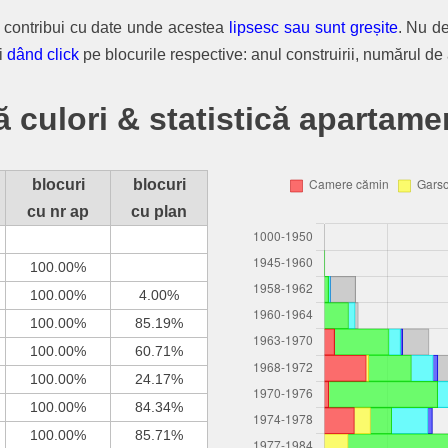
i contribui cu date unde acestea
lipsesc sau sunt greșite
. Nu d
ri
dând click
pe blocurile respective: anul construirii, numărul de 
 culori & statistică apartame
blocuri
blocuri
cu nr ap
cu plan
100.00%
100.00%
4.00%
100.00%
85.19%
100.00%
60.71%
100.00%
24.17%
100.00%
84.34%
100.00%
85.71%