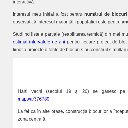
interactivă.
Interesul meu inițial a fost pentru
numărul de blocuri
observat că interesul majorității populației este pentru
an
Studiind listele parțiale (reabilitarea termică) din mai mul
estimat intervalele de ani
pentru fiecare proiect de bloc
fiindcă proiecte diferite de blocuri s-au construit simultan)
Hărți vechi (secolul 19 și 20) se găsesc p
maps/ar376789
La fel ca în alte orașe, construcția blocurilor a început
zona centrală.