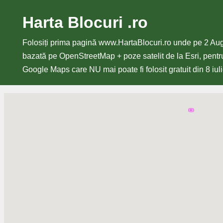
Harta Blocuri .ro
Sari
la
Folosiți prima pagină www.HartaBlocuri.ro unde pe 2 Au
conținut
bazată pe OpenStreetMap + poze satelit de la Esri, pentru
Google Maps care NU mai poate fi folosit gratuit din 8 iul