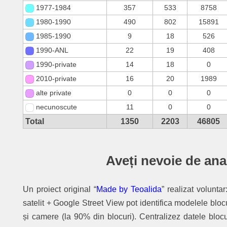
1977-1984
357
533
8758
1980-1990
490
802
15891
1985-1990
9
18
526
1990-ANL
22
19
408
1990-private
14
18
0
2010-private
16
20
1989
alte private
0
0
0
necunoscute
11
0
0
Total
1350
2203
46805
Aveți nevoie de ana
Un proiect original “
Made by Teoalida
” realizat volunta
satelit + Google Street View pot identifica modelele bloc
și camere (la 90% din blocuri). Centralizez datele blocu