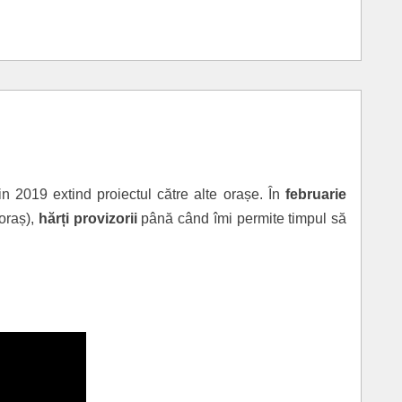
in 2019 extind proiectul către alte orașe. În
februarie
 oraș),
hărți provizorii
până când îmi permite timpul să