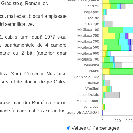
r Grădiște și Romanilor.
aicu, mai exact blocuri amplasate
ri semnificative.
ră, cub și turn, după 1977 s-au
Toate apartamentele de 4 camere
tate cu 2 băi (anterior doar
leză Sud), Confecții, Micălaca,
și șirul de blocuri de pe Calea
 orașe mari din România, cu un
orașe în care multe case au fost
Values
Percentages