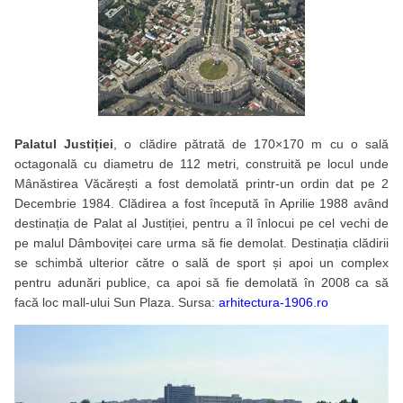
Palatul Justiției
, o clădire pătrată de 170×170 m cu o sală
octagonală cu diametru de 112 metri, construită pe locul unde
Mânăstirea Văcărești a fost demolată printr-un ordin dat pe 2
Decembrie 1984. Clădirea a fost începută în Aprilie 1988 având
destinația de Palat al Justiției, pentru a îl înlocui pe cel vechi de
pe malul Dâmboviței care urma să fie demolat. Destinația clădirii
se schimbă ulterior către o sală de sport și apoi un complex
pentru adunări publice, ca apoi să fie demolată în 2008 ca să
facă loc mall-ului Sun Plaza. Sursa:
arhitectura-1906.ro