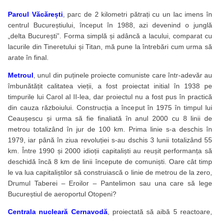
Parcul Văcărești
, parc de 2 kilometri pătrați cu un lac imens în
centrul Bucureștiului, început în 1988, azi devenind o junglă
„delta București”. Forma simplă și adâncă a lacului, comparat cu
lacurile din Tineretului și Titan, mă pune la întrebări cum urma să
arate în final.
Metroul
, unul din puținele proiecte comuniste care într-adevăr au
îmbunătățit calitatea vieții, a fost proiectat initial în 1938 pe
timpurile lui Carol al II-lea, dar proiectul nu a fost pus în practică
din cauza războiului. Construcția a început în 1975 în timpul lui
Ceaușescu și urma să fie finaliată în anul 2000 cu 8 linii de
metrou totalizând în jur de 100 km. Prima linie s-a deschis în
1979, iar până în ziua revoluției s-au dschis 3 lunii totalizând 55
km. Între 1990 și 2000 idioții capitaliști au reușit performanța să
deschidă încă 8 km de linii începute de comuniști. Oare cât timp
le va lua capitaliștilor să construiască o linie de metrou de la zero,
Drumul Taberei – Eroilor – Pantelimon sau una care să lege
Bucureștiul de aeroportul Otopeni?
Centrala nucleară Cernavodă
, proiectată să aibă 5 reactoare,