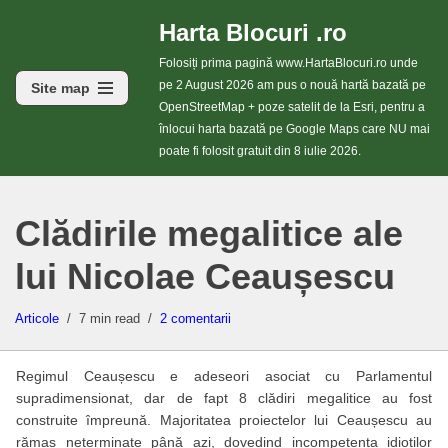
Harta Blocuri .ro
Sari
Folosiți prima pagină www.HartaBlocuri.ro unde
la
pe 2 August 2026 am pus o nouă hartă bazată pe
Site map
conținut
OpenStreetMap + poze satelit de la Esri, pentru a
înlocui harta bazată pe Google Maps care NU mai
poate fi folosit gratuit din 8 iulie 2026.
Clădirile megalitice ale
lui Nicolae Ceaușescu
Articole
7 min read
2 comentarii
Regimul Ceaușescu e adeseori asociat cu Parlamentul
supradimensionat, dar de fapt 8 clădiri megalitice au fost
construite împreună. Majoritatea proiectelor lui Ceaușescu au
rămas neterminate până azi, dovedind incompetența idioților