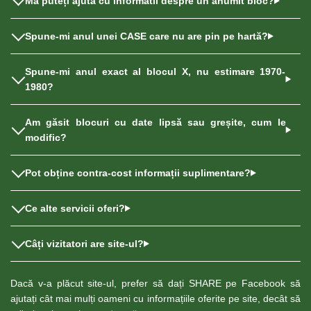
Mă puteți ajuta cu informatii despre un anumit bloc?
Spune-mi anul unei CASE care nu are pin pe hartă?
Spune-mi anul exact al blocul X, nu estimare 1970-
1980?
Am găsit blocuri cu date lipsă sau greșite, cum le
modific?
Pot obține contra-cost informații suplimentare?
Ce alte servicii oferi?
Câți vizitatori are site-ul?
Dacă v-a plăcut site-ul, prefer să dați SHARE pe Facebook să
ajutați cât mai mulți oameni cu informațiile oferite pe site, decât să