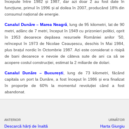
începute între 1982 și 1987, dar azi doar 2 au fost date în
funcțiune, primul în 1996 și al doilea în 2007, producând 18% din
consumul național de energie.
Canalul Dunăre – Marea Neagră
, lung de 95 kilometri, lat de 90
metri, adânc de 7 metri, început în 1949 cu prizonieri politici, oprit
în 1953 deoarece depăsea resursele României anilor ’50,
reînceput în 1973 de Nicolae Ceaușescu, deschis în Mai 1984,
plus brațul nordic în Octombrie 1987. Azi este considerat o risipă
de bani deoarece e nevoie de câteva sute de ani ca să se
acopere costul construcției, estimat la 2 miliarde de dolari.
Canalul Dunăre – București
, lung de 73 kilometri, făcând
capitala un port la Dunăre, a fost început în 1986 și era finalizat
în proporție de 60% la momentul revoluției când a fost
abandonat.
ANTERIOR
URMĂTOR
Descarcă hărți de înaltă
Harta Giurgiu