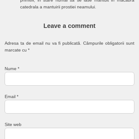
primitiv, in stare numai sa se lase mantuit in macabra
catedrala a mantuirii prostiei neamului.
Leave a comment
Adresa ta de email nu va fi publicată.
Câmpurile obligatorii sunt
marcate cu
*
Nume
*
Email
*
Site web