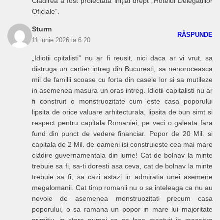
Clădirea a fost proiectată inițial drept „Hotelul Delegațiilor
Oficiale”.
Sturm
RĂSPUNDE
11 iunie 2026 la 6:20
„Idiotii cpitalisti” nu ar fi reusit, nici daca ar vi vrut, sa
distruga un cartier intreg din Bucuresti, sa nenoroceasca
mii de familii scoase cu forta din casele lor si sa mutileze
in asemenea masura un oras intreg. Idiotii capitalisti nu ar
fi construit o monstruozitate cum este casa poporului
lipsita de orice valuare arhitecturala, lipsita de bun simt si
respect pentru capitala Romaniei, pe veci o galeata fara
fund din punct de vedere financiar. Popor de 20 Mil. si
capitala de 2 Mil. de oameni isi construieste cea mai mare
clädire guvernamentala din lume! Cat de bolnav la minte
trebuie sa fi, sa-ti doresti asa ceva, cat de bolnav la minte
trebuie sa fi, sa cazi astazi in admiratia unei asemene
megalomanii. Cat timp romanii nu o sa inteleaga ca nu au
nevoie de asemenea monstruozitati precum casa
poporului, o sa ramana un popor in mare lui majoritate