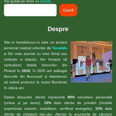
mă ajutați pe mine cu
donații
.
Caută
Despre
Site-ul hartablocuri.ro este un proiect
personal realizat voluntar de
Teoalida
și NU este asociat cu vreo firmă sau
instituție a statului. Am început să
centralizez datele blocurilor din
Ploiești în
2018
, în 2020 am adăugat
blocurile din București și intenționez
să extind proiectul la restul României
în câțiva ani.
Datele blocurilor oferite reprezintă
80%
cercetare personală
(online și pe teren),
10%
date oferite de primării (imobile
expertizate seismic, reabilitare, certificat energetic),
10%
date
oferite de vizitatorii site-ului. Atenție la anunțurile de vânzare