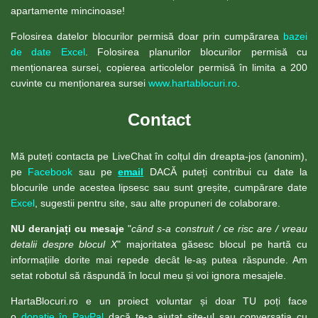
apartamente mincinoase!
Folosirea datelor blocurilor permisă doar prin cumpărarea
bazei
de date Excel
. Folosirea planurilor blocurilor permisă cu
menționarea sursei, copierea articolelor permisă în limita a 200
cuvinte cu menționarea sursei
www.hartablocuri.ro
.
Contact
Mă puteți contacta pe LiveChat în colțul din dreapta-jos (anonim),
pe
Facebook
sau pe
email
DACĂ puteți contribui cu date la
blocurile unde acestea lipsesc sau sunt greșite, cumpărare date
Excel
, sugestii pentru site, sau alte propuneri de colaborare.
NU deranjați cu mesaje
"
când s-a construit / ce risc are / vreau
detalii despre blocul X
" majoritatea găsesc blocul pe hartă cu
informațiile dorite mai repede decât le-aș putea răspunde. Am
setat robotul să răspundă în locul meu și voi ignora mesajele.
HartaBlocuri.ro e un proiect voluntar și doar TU poți face
o
donație în PayPal
dacă te-a ajutat site-ul sau conversația cu