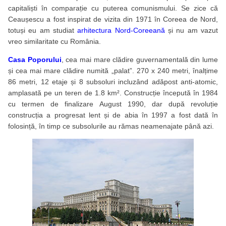
capitaliști în comparație cu puterea comunismului. Se zice că
Ceaușescu a fost inspirat de vizita din 1971 în Coreea de Nord,
totuși eu am studiat
arhitectura Nord-Coreeană
și nu am vazut
vreo similaritate cu România.
Casa Poporului
, cea mai mare clădire guvernamentală din lume
și cea mai mare clădire numită „palat”. 270 x 240 metri, înalțime
86 metri, 12 etaje și 8 subsoluri incluzând adăpost anti-atomic,
amplasată pe un teren de 1.8 km². Construcție începută în 1984
cu termen de finalizare August 1990, dar după revoluție
construcția a progresat lent și de abia în 1997 a fost dată în
folosință, în timp ce subsolurile au rămas neamenajate până azi.