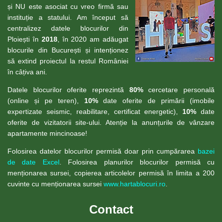
și NU este asociat cu vreo firmă sau
instituție a statului. Am început să
centralizez datele blocurilor din
Ploiești în
2018
, în 2020 am adăugat
blocurile din București și intenționez
să extind proiectul la restul României
în câțiva ani.
Datele blocurilor oferite reprezintă
80%
cercetare personală
(online și pe teren),
10%
date oferite de primării (imobile
expertizate seismic, reabilitare, certificat energetic),
10%
date
oferite de vizitatorii site-ului. Atenție la anunțurile de vânzare
apartamente mincinoase!
Folosirea datelor blocurilor permisă doar prin cumpărarea
bazei
de date Excel
. Folosirea planurilor blocurilor permisă cu
menționarea sursei, copierea articolelor permisă în limita a 200
cuvinte cu menționarea sursei
www.hartablocuri.ro
.
Contact