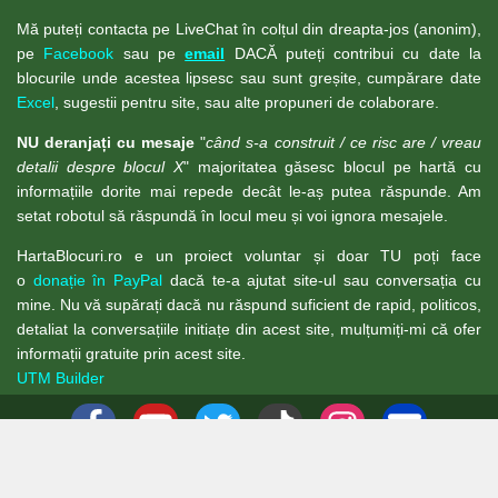
Mă puteți contacta pe LiveChat în colțul din dreapta-jos (anonim),
pe
Facebook
sau pe
email
DACĂ puteți contribui cu date la
blocurile unde acestea lipsesc sau sunt greșite, cumpărare date
Excel
, sugestii pentru site, sau alte propuneri de colaborare.
NU deranjați cu mesaje
"
când s-a construit / ce risc are / vreau
detalii despre blocul X
" majoritatea găsesc blocul pe hartă cu
informațiile dorite mai repede decât le-aș putea răspunde. Am
setat robotul să răspundă în locul meu și voi ignora mesajele.
HartaBlocuri.ro e un proiect voluntar și doar TU poți face
o
donație în PayPal
dacă te-a ajutat site-ul sau conversația cu
mine. Nu vă supărați dacă nu răspund suficient de rapid, politicos,
detaliat la conversațiile initiațe din acest site, mulțumiți-mi că ofer
informații gratuite prin acest site.
UTM Builder
© 1989-2026 - Website design by Teoalida