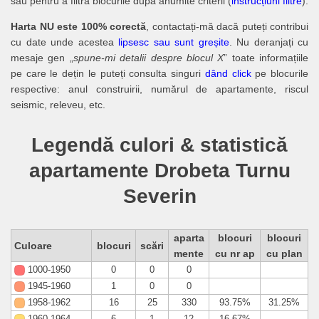
sau pentru a filtra blocurile după anumite criterii (
instrucțiuni filtre
).
Harta NU este 100% corectă
, contactați-mă dacă puteți contribui
cu date unde acestea
lipsesc sau sunt greșite
. Nu deranjați cu
mesaje gen „
spune-mi detalii despre blocul X
” toate informațiile
pe care le dețin le puteți consulta singuri
dând click
pe blocurile
respective: anul construirii, numărul de apartamente, riscul
seismic, releveu, etc.
Legendă culori & statistică
apartamente Drobeta Turnu
Severin
aparta
blocuri
blocuri
Culoare
blocuri
scări
mente
cu nr ap
cu plan
1000-1950
0
0
0
1945-1960
1
0
0
1958-1962
16
25
330
93.75%
31.25%