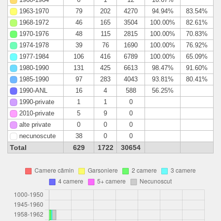
1960-1964
6
1
12
16.67%
1963-1970
79
202
4270
94.94%
83.54%
1968-1972
46
165
3504
100.00%
82.61%
1970-1976
48
115
2815
100.00%
70.83%
1974-1978
39
76
1690
100.00%
76.92%
1977-1984
106
416
6789
100.00%
65.09%
1980-1990
131
425
6613
98.47%
91.60%
1985-1990
97
283
4043
93.81%
80.41%
1990-ANL
16
4
588
56.25%
1990-private
1
1
0
2010-private
5
9
0
alte private
0
0
0
necunoscute
38
0
0
Total
629
1722
30654