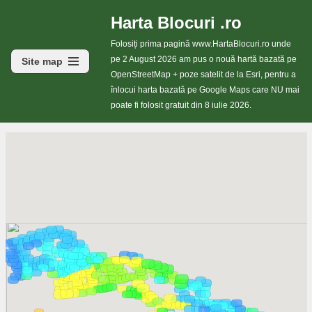
Harta Blocuri .ro
Sari
Folosiți prima pagină www.HartaBlocuri.ro unde
la
pe 2 August 2026 am pus o nouă hartă bazată pe
Site map
conținut
OpenStreetMap + poze satelit de la Esri, pentru a
înlocui harta bazată pe Google Maps care NU mai
poate fi folosit gratuit din 8 iulie 2026.