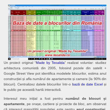
Un proiect original “
Made by Teoalida
” realizat voluntar: studiez
arhitectura comunistă din 2005, folosind pozele din satelit +
Google Street View pot identifica modelele blocurilor, estima anul
construcției și afla numărul de apartamente și camere (la 90% din
blocuri). Centralizez datele blocurilor într-o
bază de date Excel
și
le public pe această hartă interactivă.
Interesul meu inițial a fost pentru
numărul de blocuri și
apartamente
, pe orașe, cartiere și proiecte de bloc, am observat
că interesul majorității populației este pentru
anul construcției
,