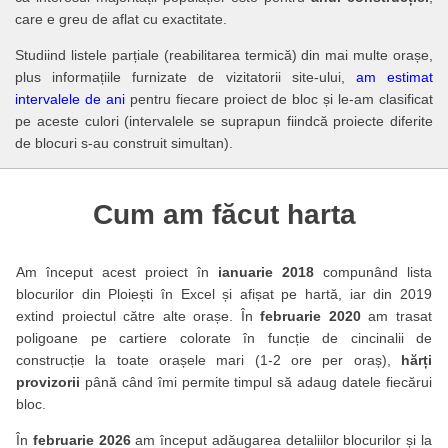
care e greu de aflat cu exactitate.
Studiind listele parțiale (reabilitarea termică) din mai multe orașe,
plus informațiile furnizate de vizitatorii site-ului,
am estimat
intervalele de ani
pentru fiecare proiect de bloc și le-am clasificat
pe aceste culori (intervalele se suprapun fiindcă proiecte diferite
de blocuri s-au construit simultan).
Cum am făcut harta
Am început acest proiect în
ianuarie 2018
compunând lista
blocurilor din Ploiești în Excel și afișat pe hartă, iar din 2019
extind proiectul către alte orașe. În
februarie 2020
am trasat
poligoane pe cartiere colorate în funcție de cincinalii de
construcție la toate orașele mari (1-2 ore per oraș),
hărți
provizorii
până când îmi permite timpul să adaug datele fiecărui
bloc.
În
februarie 2026
am început adăugarea detaliilor blocurilor și la