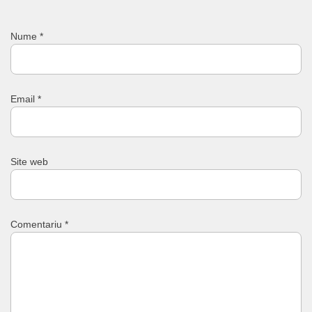
Nume
*
Email
*
Site web
Comentariu
*