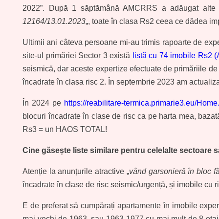
2022”. După 1 săptămână AMCRRS a adăugat alte 80 i
12164/13.01.2023
„, toate în clasa Rs2 ceea ce dădea 
Ultimii ani câteva persoane mi-au trimis rapoarte de exp
site-ul primăriei Sector 3 există
listă cu 74 imobile Rs2 
seismică, dar aceste expertize efectuate de primăriile 
încadrate în clasa risc 2. În septembrie 2023 am actualiz
În 2024 pe
https://reabilitare-termica.primarie3.eu/Hom
blocuri încadrate în clase de risc ca pe harta mea, baz
Rs3 = un HAOS TOTAL!
Cine găsește liste similare pentru celelalte sectoare să
Atenție la anunțurile atractive „
vând garsonieră în bloc fă
încadrate în clase de risc seismic/urgență, și imobile cu 
E de preferat să cumpărați apartamente în imobile experti
mai vechi de 1963, sau 1963-1977 cu mai mult de 8 etaje, 