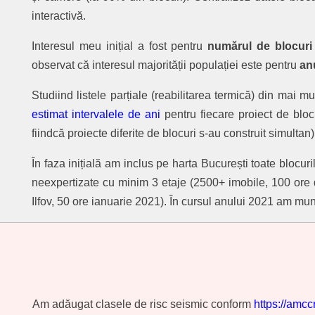
interactivă.
Interesul meu inițial a fost pentru
numărul de blocuri
observat că interesul majorității populației este pentru
an
Studiind listele parțiale (reabilitarea termică) din mai mul
estimat intervalele de ani
pentru fiecare proiect de bloc
fiindcă proiecte diferite de blocuri s-au construit simultan)
În faza inițială am inclus pe harta București toate blocu
neexpertizate cu minim 3 etaje (2500+ imobile, 100 ore
Ilfov, 50 ore ianuarie 2021). În cursul anului 2021 am mun
Am adăugat clasele de risc seismic conform
https://amcc