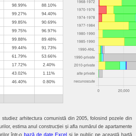
98.99%
88.10%
99.27%
94.40%
99.85%
90.69%
99.75%
96.97%
99.88%
89.48%
99.44%
91.73%
61.79%
53.66%
17.72%
2.40%
43.02%
1.11%
46.40%
0.80%
r: studiez arhitectura comunistă din 2005, folosind pozele din
urilor, estima anul construcției și afla numărul de apartamente
rilor într-o
bază de date Excel
și le public pe această hartă