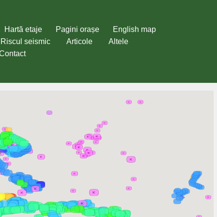
Hartă etaje
Pagini orașe
English map
Riscul seismic
Articole
Altele
Contact