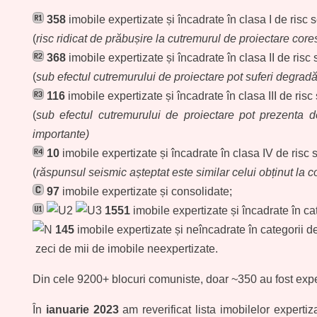
358
imobile expertizate și încadrate în clasa I de risc 
(
risc ridicat de prăbușire la cutremurul de proiectare cores
368
imobile expertizate și încadrate în clasa II de risc 
(
sub efectul cutremurului de proiectare pot suferi degradări
116
imobile expertizate și încadrate în clasa III de risc
(
sub efectul cutremurului de proiectare pot prezenta de
importante)
10
imobile expertizate și încadrate în clasa IV de risc 
(
răspunsul seismic așteptat este similar celui obținut la co
97
imobile expertizate și consolidate;
1551
imobile expertizate și încadrate în c
145
imobile expertizate și neîncadrate în categorii 
zeci de mii de imobile neexpertizate.
Din cele 9200+ blocuri comuniste, doar ~350 au fost exper
În
ianuarie 2023
am reverificat lista imobilelor expertiz