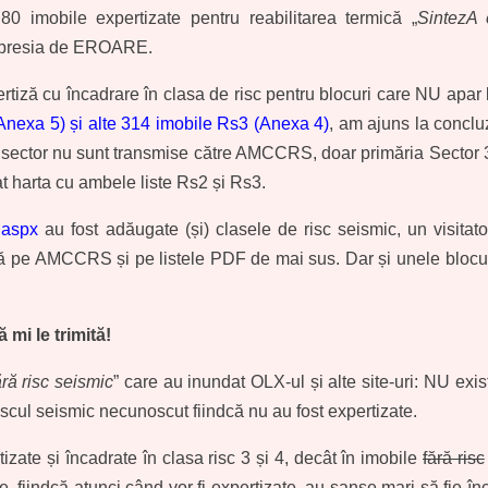
mobile expertizate pentru reabilitarea termică „
SintezA 
impresia de EROARE.
ertiză cu încadrare în clasa de risc pentru blocuri care NU apa
(Anexa 5) și alte 314 imobile Rs3 (Anexa 4)
, am ajuns la concluz
de sector nu sunt transmise către AMCCRS, doar primăria Sector 
at harta cu ambele liste Rs2 și Rs3.
e.aspx
au fost adăugate (și) clasele de risc seismic, un visitat
ată pe AMCCRS și pe listele PDF de mai sus. Dar și unele bloc
 mi le trimită!
ră risc seismic
” care au inundat OLX-ul și alte site-uri: NU exis
riscul seismic necunoscut fiindcă nu au fost expertizate.
zate și încadrate în clasa risc 3 și 4, decât în imobile
fără risc
fiindcă atunci când vor fi expertizate, au șanse mari să fie înca