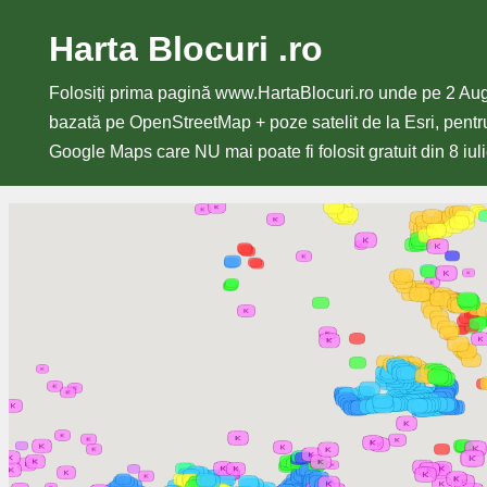
Harta Blocuri .ro
Sari
la
Folosiți prima pagină www.HartaBlocuri.ro unde pe 2 Au
conținut
bazată pe OpenStreetMap + poze satelit de la Esri, pentru
Google Maps care NU mai poate fi folosit gratuit din 8 iul