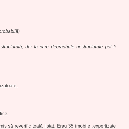
 probabilă)
tructurală, dar la care degradările nestructurale pot fi
nzătoare;
lice.
is să reverific toată lista). Erau 35 imobile „expertizate