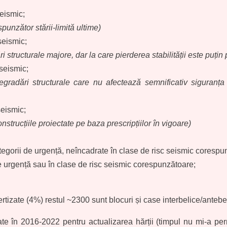
seismic;
punzător stării-limită ultime)
seismic;
 structurale majore, dar la care pierderea stabilității este puțin
 seismic;
gradări structurale care nu afectează semnificativ siguranța s
seismic;
nstrucțiile proiectate pe baza prescripțiilor în vigoare)
ategorii de urgență, neîncadrate în clase de risc seismic corespu
de urgență sau în clase de risc seismic corespunzătoare;
tizate (4%) restul ~2300 sunt blocuri și case interbelice/antebe
ate în 2016-2022 pentru actualizarea hărții (timpul nu mi-a perm