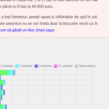
 până nu îl lași la 40.000 euro.
t întreținut, pereții sparți și infiiltrațiile de apă în sol.
ele seismice nu se vor limita doar la blocurile vechi ca în
cum să găsiți un bloc (mai) sigur
.