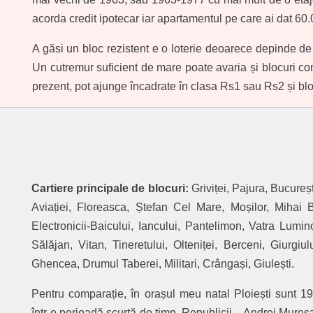
acorda credit ipotecar iar apartamentul pe care ai dat 60.
A găsi un bloc rezistent e o loterie deoarece depinde de mul
Un cutremur suficient de mare poate avaria și blocuri cons
prezent, pot ajunge încadrate în clasa Rs1 sau Rs2 și bloc
Cartiere principale de blocuri:
Griviței, Pajura, Bucureș
Aviației, Floreasca, Ștefan Cel Mare, Moșilor, Mihai 
Electronicii-Baicului, Iancului, Pantelimon, Vatra Lumino
Sălăjan, Vitan, Tineretului, Olteniței, Berceni, Giurgiu
Ghencea, Drumul Taberei, Militari, Crângași, Giulești.
Pentru comparație, în orașul meu natal Ploiești sunt 19 
într-o perioadă scurtă de timp. Republicii – Andrei Mureș