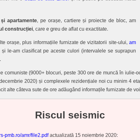
 și apartamente
, pe orașe, cartiere și proiecte de bloc, am
ul construcției
, care e greu de aflat cu exactitate.
te orașe, plus informațiile furnizate de vizitatorii site-ului,
am
 și le-am clasificat pe aceste culori (intervalele se suprapun
.
rile comuniste (9000+ blocuri, peste 300 ore de muncă în iulie-o
 decembrie 2020) și complexele rezidențiale noi cu minim 4 eta
cit alte câteva sute de ore adăugând informațile furnizate de voi,
Riscul seismic
rs-pmb.ro/amr/file2.pdf
actualizată 15 noiembrie 2020: