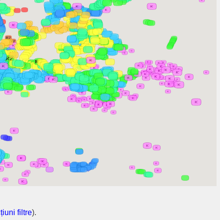
țiuni filtre
).