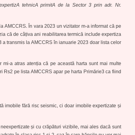
expertizA tehnicA primitA de la Sector 3 prin adr. Nr.
r la AMCCRS. În vara 2023 un vizitator m-a informat că pe
ia că de câțiva ani reabilitarea termică include expertiza
3 a transmis la AMCCRS în ianuarie 2023 doar lista celor
or mi-a atras atenția că pe această harta sunt mai multe
uri Rs2 pe lista AMCCRS apar pe harta Primărie3 ca fiind
tă imobile fără risc seismic, ci doar imobile expertizate și
neexpertizate și cu crăpături vizibile, mai ales dacă sunt
drate în clasa risc 1 și 2, caz în care băncile nu vor mai