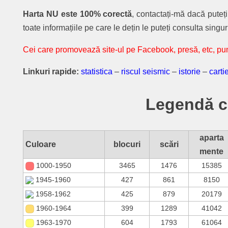
Harta NU este 100% corectă
, contactați-mă dacă puteț
toate informațiile pe care le dețin le puteți consulta singu
Cei care promovează site-ul pe Facebook, presă, etc, pun
Linkuri rapide:
statistica
–
riscul seismic
–
istorie
–
carti
Legendă cu
aparta
Culoare
blocuri
scări
mente
1000-1950
3465
1476
15385
1945-1960
427
861
8150
1958-1962
425
879
20179
1960-1964
399
1289
41042
1963-1970
604
1793
61064