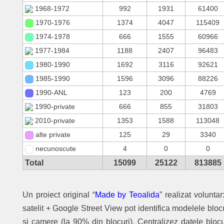
1968-1972
992
1931
61400
1970-1976
1374
4047
115409
1974-1978
666
1555
60966
1977-1984
1188
2407
96483
1980-1990
1692
3116
92621
1985-1990
1596
3096
88226
1990-ANL
123
200
4769
1990-private
666
855
31803
2010-private
1353
1588
113048
alte private
125
29
3340
necunoscute
4
0
0
Total
15099
25122
813885
Un proiect original “
Made by Teoalida
” realizat volunta
satelit + Google Street View pot identifica modelele bloc
și camere (la 90% din blocuri). Centralizez datele blocu