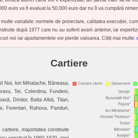
000 euro va fi evaluat la 50.000 euro dar nu îl va cumpără nimeni
te variabile: normele de proiectare, calitatea execuției, cum a fos
truite după 1977 care nu au suferit avarii anterior, iar expertiz
uri noi iar apartamentele vor pierde valoarea. Citiți mai multe:
Cartiere
tii Noi, Ion Mihalache, Băneasa,
Bravu, Tei, Colentina, Fundeni,
asă, Dristor, Balta Albă, Titan,
lui, Ferentari, Rahova, Panduri,
cartiere, majoritatea construite
anu construit în 1960-1970, apoi