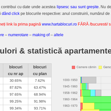
i contribui cu date unde acestea
lipsesc sau sunt greșite
. Nu d
ri
dând click
pe blocurile respective: anul construirii, numărul de 
eți link la prima pagină
www.hartablocuri.ro
FĂRĂ /bucuresti/ si
ere
–
numerotare
–
making of
–
altele
lori & statistică apartament
blocuri
blocuri
cu nr ap
cu plan
30.65%
7.62%
87.82%
63.47%
97.65%
68.94%
99.25%
91.98%
99.34%
93.71%