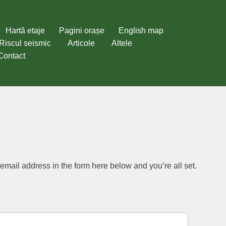
Hartă etaje
Pagini orașe
English map
Riscul seismic
Articole
Altele
Contact
mail address in the form here below and you’re all set.