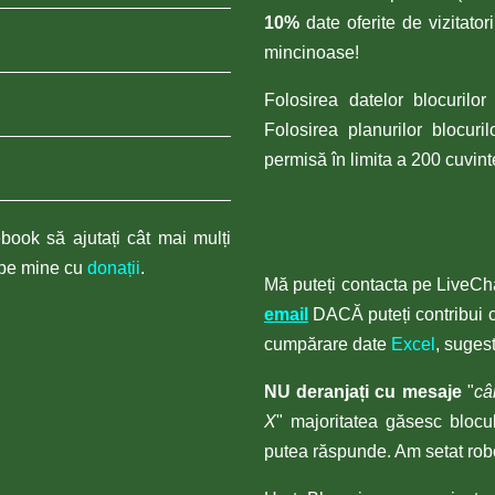
10%
date oferite de vizitator
mincinoase!
Folosirea datelor blocuril
Folosirea planurilor blocuri
permisă în limita a 200 cuvin
book să ajutați cât mai mulți
i pe mine cu
donații
.
Mă puteți contacta pe LiveCha
email
DACĂ puteți contribui c
cumpărare date
Excel
, sugest
NU deranjați cu mesaje
"
câ
X
" majoritatea găsesc blocul
putea răspunde. Am setat robo