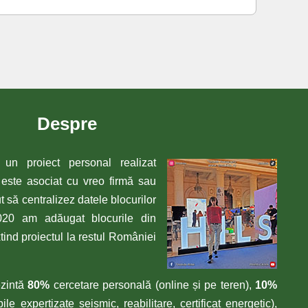
Despre
e un proiect personal realizat
ste asociat cu vreo firmă sau
ut să centralizez datele blocurilor
020 am adăugat blocurile din
tind proiectul la restul României
ezintă
80%
cercetare personală (online și pe teren),
10%
ile expertizate seismic, reabilitare, certificat energetic),