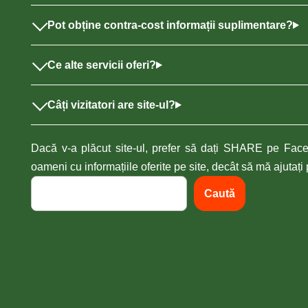
Pot obține contra-cost informații suplimentare?
Ce alte servicii oferi?
Câți vizitatori are site-ul?
Dacă v-a plăcut site-ul, prefer să dați SHARE pe Face
oameni cu informațiile oferite pe site, decât să mă ajutaț
Caută