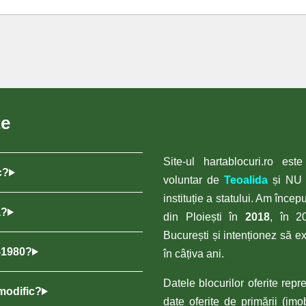
te
Site-ul hartablocuri.ro est
c?
voluntar de
Teoalida
și NU e
instituție a statului. Am încep
ă?
din Ploiești în
2018
, în 2
București și intenționez să ex
0-1980?
în câțiva ani.
Datele blocurilor oferite repr
 modific?
date oferite de primării (imob