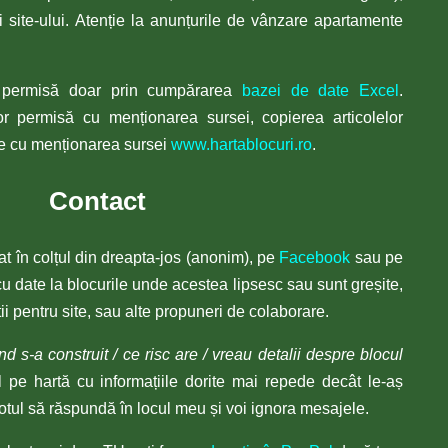
ii site-ului. Atenție la anunțurile de vânzare apartamente
or permisă doar prin cumpărarea
bazei de date Excel
.
lor permisă cu menționarea sursei, copierea articolelor
te cu menționarea sursei
www.hartablocuri.ro
.
Contact
t în colțul din dreapta-jos (anonim), pe
Facebook
sau pe
u date la blocurile unde acestea lipsesc sau sunt greșite,
ii pentru site, sau alte propuneri de colaborare.
nd s-a construit / ce risc are / vreau detalii despre blocul
 pe hartă cu informațiile dorite mai repede decât le-aș
tul să răspundă în locul meu și voi ignora mesajele.