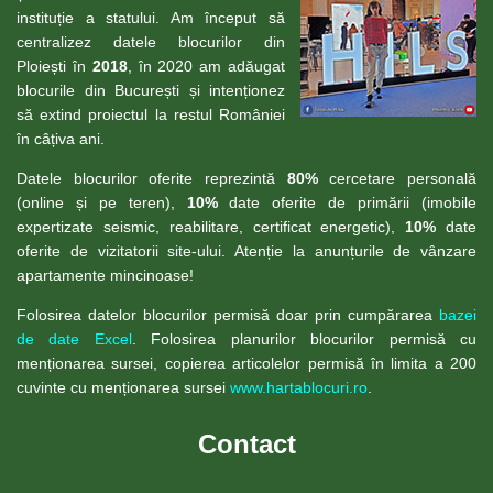
instituție a statului. Am început să
centralizez datele blocurilor din
Ploiești în
2018
, în 2020 am adăugat
blocurile din București și intenționez
să extind proiectul la restul României
în câțiva ani.
Datele blocurilor oferite reprezintă
80%
cercetare personală
(online și pe teren),
10%
date oferite de primării (imobile
expertizate seismic, reabilitare, certificat energetic),
10%
date
oferite de vizitatorii site-ului. Atenție la anunțurile de vânzare
apartamente mincinoase!
Folosirea datelor blocurilor permisă doar prin cumpărarea
bazei
de date Excel
. Folosirea planurilor blocurilor permisă cu
menționarea sursei, copierea articolelor permisă în limita a 200
cuvinte cu menționarea sursei
www.hartablocuri.ro
.
Contact