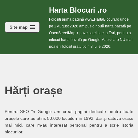
Harta Blocuri .ro
Sari
Folosiți prima pagină www.HartaBlocuri.ro unde
la
pe 2 August 2026 am pus o nouă hartă bazată pe
Site map
conținut
OpenStreetMap + poze satelit de la Esri, pentru a
înlocui harta bazată pe Google Maps care NU mai
poate fi folosit gratuit din 8 iulie 2026.
Hărți orașe
Pentru SEO în Google am creat pagini dedicate pentru toate
orașele care au atins 50.000 locuitori în 1992, dar și câteva orașe
mai mici, care m-au interesat personal pentru a scrie istoria
blocurilor.