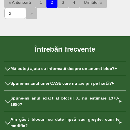
« Anterioară
1
2
3
4
Următor »
Întrebări frecvente
Mă puteți ajuta cu informatii despre un anumit bloc?
Spune-mi anul unei CASE care nu are pin pe hartă?
Spune-mi anul exact al blocul X, nu estimare 1970-
1980?
Am găsit blocuri cu date lipsă sau greșite, cum le
modific?