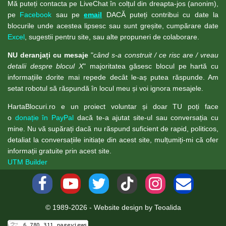
Mă puteți contacta pe LiveChat în colțul din dreapta-jos (anonim),
pe
Facebook
sau pe
email
DACĂ puteți contribui cu date la
blocurile unde acestea lipsesc sau sunt greșite, cumpărare date
Excel
, sugestii pentru site, sau alte propuneri de colaborare.
NU deranjați cu mesaje
"
când s-a construit / ce risc are / vreau
detalii despre blocul X
" majoritatea găsesc blocul pe hartă cu
informațiile dorite mai repede decât le-aș putea răspunde. Am
setat robotul să răspundă în locul meu și voi ignora mesajele.
HartaBlocuri.ro e un proiect voluntar și doar TU poți face
o
donație în PayPal
dacă te-a ajutat site-ul sau conversația cu
mine. Nu vă supărați dacă nu răspund suficient de rapid, politicos,
detaliat la conversațiile initiațe din acest site, mulțumiți-mi că ofer
informații gratuite prin acest site.
UTM Builder
© 1989-2026 - Website design by Teoalida