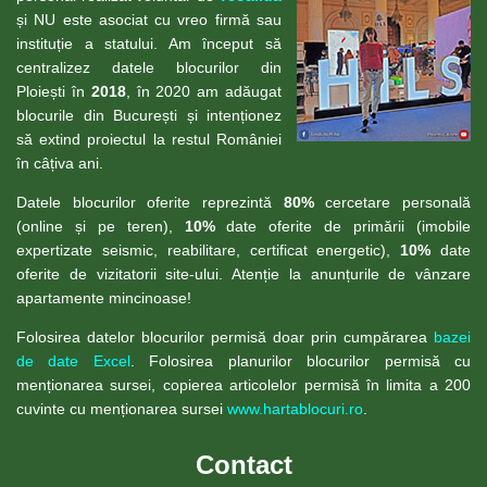
și NU este asociat cu vreo firmă sau
instituție a statului. Am început să
centralizez datele blocurilor din
Ploiești în
2018
, în 2020 am adăugat
blocurile din București și intenționez
să extind proiectul la restul României
în câțiva ani.
Datele blocurilor oferite reprezintă
80%
cercetare personală
(online și pe teren),
10%
date oferite de primării (imobile
expertizate seismic, reabilitare, certificat energetic),
10%
date
oferite de vizitatorii site-ului. Atenție la anunțurile de vânzare
apartamente mincinoase!
Folosirea datelor blocurilor permisă doar prin cumpărarea
bazei
de date Excel
. Folosirea planurilor blocurilor permisă cu
menționarea sursei, copierea articolelor permisă în limita a 200
cuvinte cu menționarea sursei
www.hartablocuri.ro
.
Contact