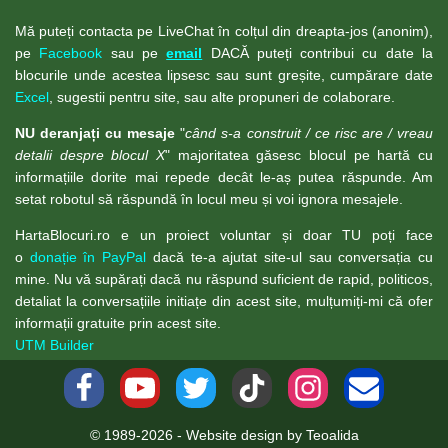
Mă puteți contacta pe LiveChat în colțul din dreapta-jos (anonim),
pe
Facebook
sau pe
email
DACĂ puteți contribui cu date la
blocurile unde acestea lipsesc sau sunt greșite, cumpărare date
Excel
, sugestii pentru site, sau alte propuneri de colaborare.
NU deranjați cu mesaje
"
când s-a construit / ce risc are / vreau
detalii despre blocul X
" majoritatea găsesc blocul pe hartă cu
informațiile dorite mai repede decât le-aș putea răspunde. Am
setat robotul să răspundă în locul meu și voi ignora mesajele.
HartaBlocuri.ro e un proiect voluntar și doar TU poți face
o
donație în PayPal
dacă te-a ajutat site-ul sau conversația cu
mine. Nu vă supărați dacă nu răspund suficient de rapid, politicos,
detaliat la conversațiile initiațe din acest site, mulțumiți-mi că ofer
informații gratuite prin acest site.
UTM Builder
© 1989-2026 - Website design by Teoalida