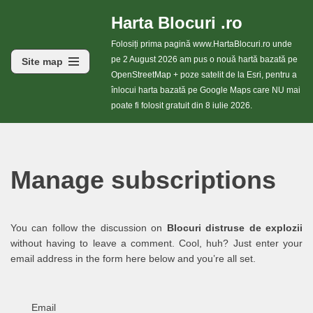
Harta Blocuri .ro
Sari
Folosiți prima pagină www.HartaBlocuri.ro unde
la
pe 2 August 2026 am pus o nouă hartă bazată pe
Site map
conținut
OpenStreetMap + poze satelit de la Esri, pentru a
înlocui harta bazată pe Google Maps care NU mai
poate fi folosit gratuit din 8 iulie 2026.
Manage subscriptions
You can follow the discussion on
Blocuri distruse de explozii
without having to leave a comment. Cool, huh? Just enter your
email address in the form here below and you’re all set.
Email